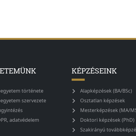
YETEMÜNK
KÉPZÉSEINK
 egyetem története
Alapképzések (BA/BSc)
 egyetem szervezete
Osztatlan képzések
ügyintézés
Mesterképzések (MA/M
PR, adatvédelem
Doktori képzések (PhD)
Szakirányú továbbképz