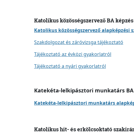
Katolikus közösségszervező BA képzés
Katolikus közösségszervező alapképzési s
Szakdolgozat és záróvizsga tájékoztató
Tájékoztató az évközi gyakorlatról
Tájékoztató a nyári gyakorlatról
Katekéta-lelkipásztori munkatárs BA
Katekéta-lelkipásztori munkatárs alapkép
Katolikus hit- és erkölcsoktató szakir