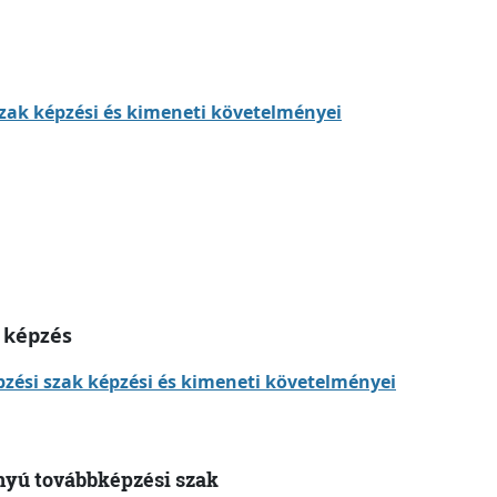
zak képzési és kimeneti követelményei
 képzés
zési szak képzési és kimeneti követelményei
ányú továbbképzési szak