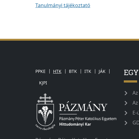
Tanulmányi tájékoztató
EG
PPKE
HTK
BTK
ITK
JÁK
KJPI
Az
Az
E-
GD