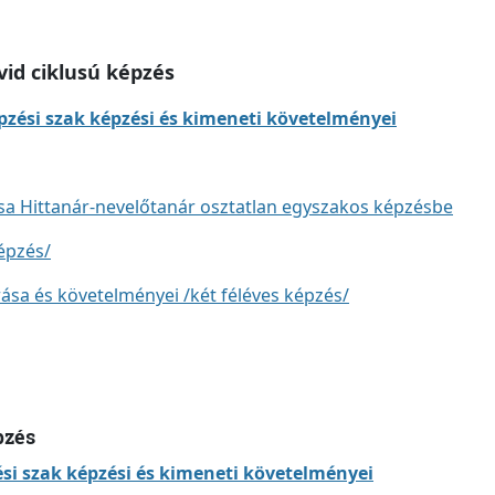
vid ciklusú képzés
zési szak képzési és kimeneti követelményei
ása Hittanár-nevelőtanár osztatlan egyszakos képzésbe
képzés/
ása és követelményei /két féléves képzés/
pzés
si szak képzési és kimeneti követelményei