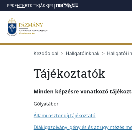
jumplink.menu
jumplink.content
|
PPKE
HTK
BTK
ITK
JÁK
KJPI
Kezdőoldal
Hallgatóinknak
Hallgatói i
Tájékoztatók
Minden képzésre vonatkozó tájékozt
Gólyatábor
Állami ösztöndíj tájékoztató
Diákigazolvány igénylés és az ügyintézés m