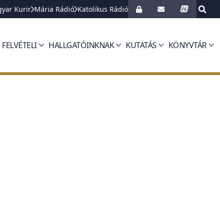
yar Kurir
Mária Rádió
Katolikus Rádió
FELVÉTELI
HALLGATÓINKNAK
KUTATÁS
KÖNYVTÁR