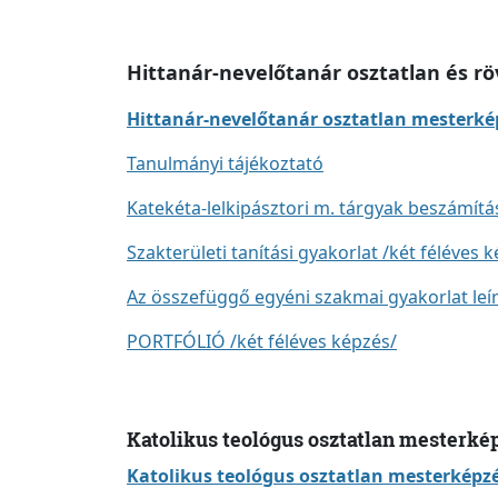
Hittanár-nevelőtanár osztatlan és rö
Hittanár-nevelőtanár osztatlan mesterkép
Tanulmányi tájékoztató
Katekéta-lelkipásztori m. tárgyak beszámít
Szakterületi tanítási gyakorlat /két féléves 
Az összefüggő egyéni szakmai gyakorlat leír
PORTFÓLIÓ /két féléves képzés/
Katolikus teológus osztatlan mesterké
Katolikus teológus osztatlan mesterképzé