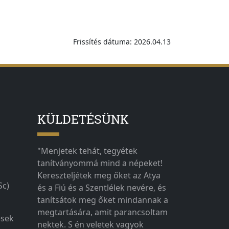
Frissítés dátuma: 2026.04.13
KÜLDETÉSÜNK
"Menjetek tehát, tegyétek
tanítványommá mind a népeket!
Kereszteljétek meg őket az Atya
Sc)
és a Fiú és a Szentlélek nevére, és
tanítsátok meg őket mindannak a
megtartására, amit parancsoltam
ések
nektek. S én veletek vagyok