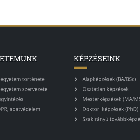
YETEMÜNK
KÉPZÉSEINK
 egyetem története
Alapképzések (BA/BSc)
 egyetem szervezete
Osztatlan képzések
ügyintézés
Mesterképzések (MA/M
PR, adatvédelem
Doktori képzések (PhD)
Szakirányú továbbképz