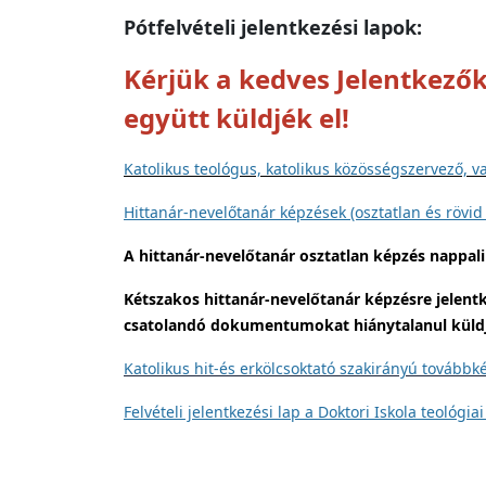
Pótfelvételi jelentkezési lapok:
Kérjük a kedves Jelentkező
együtt küldjék el!
Katolikus teológus, katolikus közösségszervező, v
Hittanár-nevelőtanár képzések (osztatlan és rövid 
A hittanár-nevelőtanár osztatlan képzés nappal
Kétszakos hittanár-nevelőtanár képzésre jelentke
csatolandó dokumentumokat hiánytalanul küldjék
Katolikus hit-és erkölcsoktató szakirányú továbbké
Felvételi jelentkezési lap a Doktori Iskola teológi