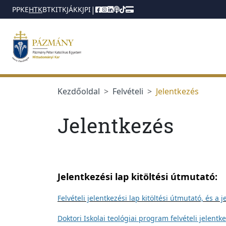
jumplink.menu
jumplink.content
|
PPKE
HTK
BTK
ITK
JÁK
KJPI
Kezdőoldal
Felvételi
Jelentkezés
Jelentkezés
Jelentkezési lap kitöltési útmutató:
Felvételi jelentkezési lap kitöltési útmutató, é
Doktori Iskolai teológiai program felvételi jelen