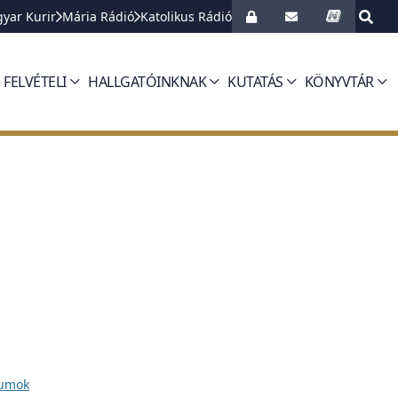
yar Kurir
Mária Rádió
Katolikus Rádió
FELVÉTELI
HALLGATÓINKNAK
KUTATÁS
KÖNYVTÁR
tumok