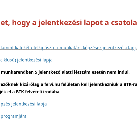
ket, hogy a jelentkezési lapot a csa
alamint katekéta-lelkipásztori munkatárs képzések jelentkezési lapj
ciklusú) jelentkezési lapja
i munkarendben 5 jelentkező alatti létszám esetén nem indul.
zőknek kizárólag a felvi.hu felületen kell jelentkezniük a BTK-ra.
 el a BTK felvételi irodába.
pzés jelentkezési lapja
ai programjára