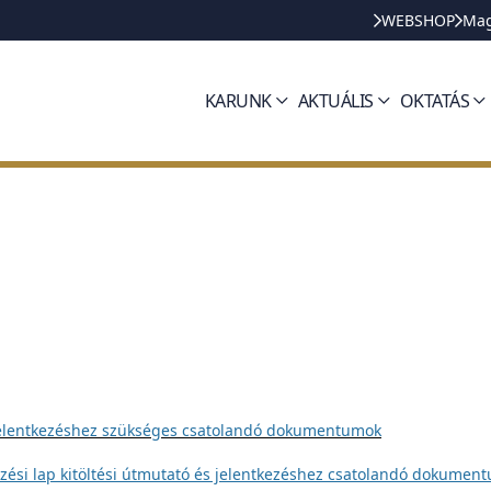
WEBSHOP
Mag
KARUNK
AKTUÁLIS
OKTATÁS
s a jelentkezéshez szükséges csatolandó dokumentumok
tkezési lap kitöltési útmutató és jelentkezéshez csatolandó dokumen