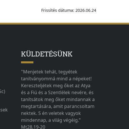
Frissítés dátuma: 2026.06.24
KÜLDETÉSÜNK
"Menjetek tehát, tegyétek
tanítványommá mind a népeket!
Kereszteljétek meg őket az Atya
Sc)
és a Fiú és a Szentlélek nevére, és
tanítsátok meg őket mindannak a
megtartására, amit parancsoltam
ések
nektek. S én veletek vagyok
mindennap, a világ végéig.”
Mt28,19-20