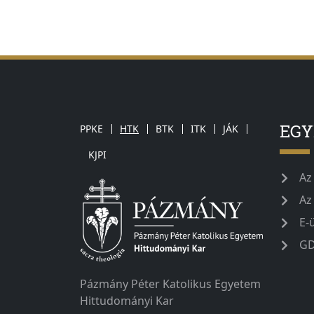
EG
PPKE
HTK
BTK
ITK
JÁK
KJPI
Az
Az
E-
GD
Pázmány Péter Katolikus Egyetem
Hittudományi Kar