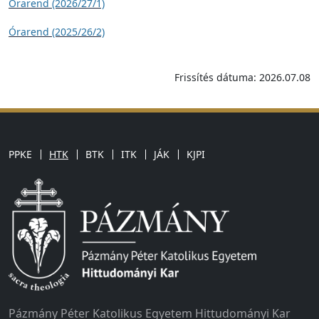
Órarend (2026/27/1)
Órarend (2025/26/2)
Frissítés dátuma: 2026.07.08
PPKE
HTK
BTK
ITK
JÁK
KJPI
Pázmány Péter Katolikus Egyetem Hittudományi Kar