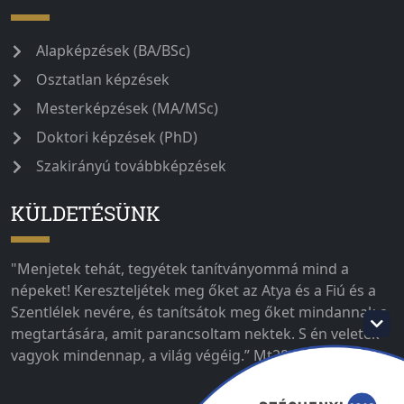
Alapképzések (BA/BSc)
Osztatlan képzések
Mesterképzések (MA/MSc)
Doktori képzések (PhD)
Szakirányú továbbképzések
KÜLDETÉSÜNK
"Menjetek tehát, tegyétek tanítványommá mind a
népeket! Kereszteljétek meg őket az Atya és a Fiú és a
Szentlélek nevére, és tanítsátok meg őket mindannak a
megtartására, amit parancsoltam nektek. S én veletek
vagyok mindennap, a világ végéig.” Mt28,19-20