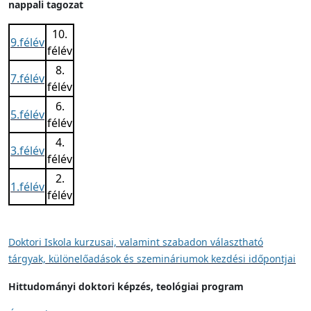
nappali tagozat
10.
9.félév
félév
8.
7.félév
félév
6.
5.félév
félév
4.
3.félév
félév
2.
1.félév
félév
Doktori Iskola kurzusai, valamint szabadon választható
tárgyak, különelőadások és szemináriumok kezdési időpontjai
Hittudományi doktori képzés, teológiai program