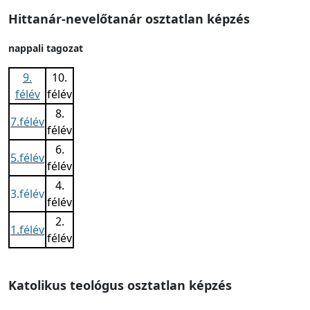
Hittanár-nevelőtanár osztatlan képzés
nappali tagozat
9.
10.
félév
félév
8.
7.félév
félév
6.
5.félév
félév
4.
3.félév
félév
2.
1.félév
félév
Katolikus teológus osztatlan képzés