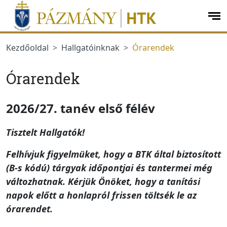
jumplink.menu
jumplink.content
op
me
Kezdőoldal
Hallgatóinknak
Órarendek
Órarendek
2026/27. tanév első félév
Tisztelt Hallgatók!
Felhívjuk figyelmüket, hogy a BTK által biztosított
(B-s kódú) tárgyak időpontjai és tantermei még
változhatnak. Kérjük Önöket, hogy a tanítási
napok előtt a honlapról frissen töltsék le az
órarendet.