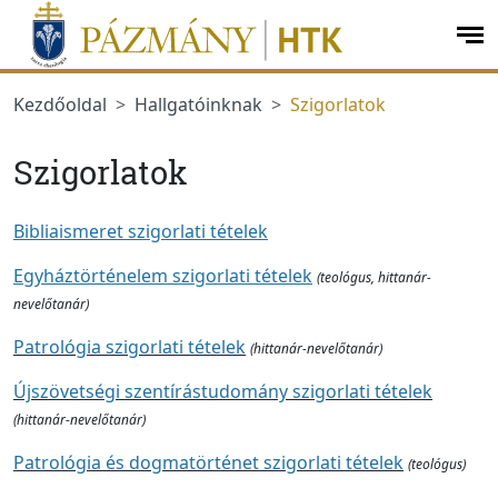
jumplink.menu
jumplink.content
op
me
Kezdőoldal
Hallgatóinknak
Szigorlatok
Szigorlatok
Bibliaismeret szigorlati tételek
Egyháztörténelem szigorlati tételek
(teológus, hittanár-
nevelőtanár)
Patrológia szigorlati tételek
(hittanár-nevelőtanár)
Újszövetségi szentírástudomány szigorlati tételek
(hittanár-nevelőtanár)
Patrológia és dogmatörténet szigorlati tételek
(teológus)