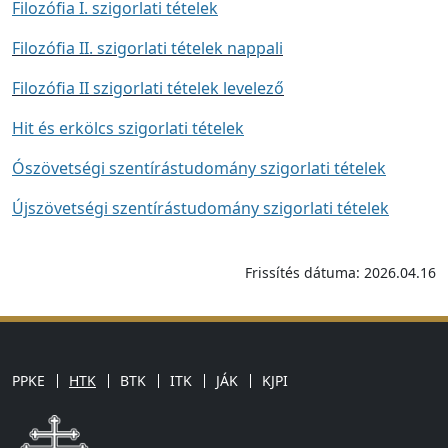
Filozófia I. szigorlati tételek
Filozófia II. szigorlati tételek nappali
Filozófia II szigorlati tételek levelező
Hit és erkölcs szigorlati tételek
Ószövetségi szentírástudomány szigorlati tételek
Újszövetségi szentírástudomány szigorlati tételek
Frissítés dátuma: 2026.04.16
PPKE
HTK
BTK
ITK
JÁK
KJPI