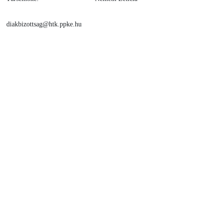
diakbizottsag@htk.ppke.hu