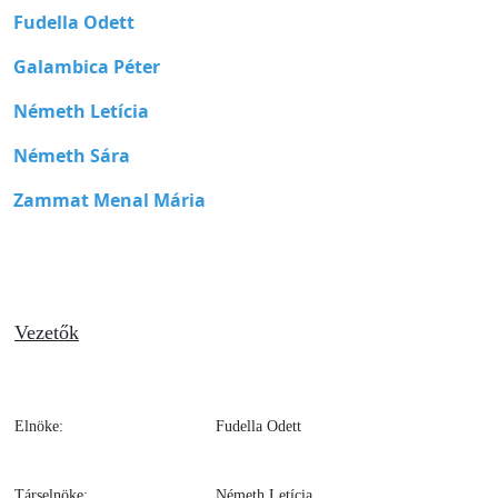
Fudella Odett
Galambica Péter
Németh Letícia
Németh Sára
Zammat Menal Mária
Vezetők
Elnöke:
Fudella Odett
Társelnöke:
Németh Letícia