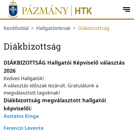
jumplink.menu
jumplink.content
op
me
Kezdőoldal
Hallgatóinknak
Diákbizottság
Diákbizottság
DIÁKBIZOTTSÁG Hallgatói
K
épviselő választás
2026
Kedves Hallgató
k
!
A választás időszak lezárult. Gratulálunk a
megválasztott tagoknak!
Diákbizottság megválasztott hallgatói
képviselői:
Asztalos Kinga
Ferenczi Levente