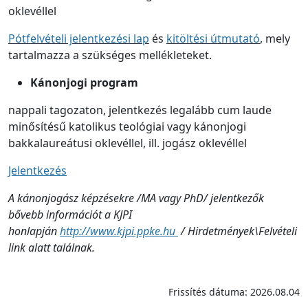
oklevéllel
Pótfelvételi jelentkezési lap
és
kitöltési útmutató
, mely
tartalmazza a szükséges mellékleteket.
Kánonjogi program
nappali tagozaton, jelentkezés legalább cum laude
minősítésű katolikus teológiai vagy kánonjogi
bakkalaureátusi oklevéllel, ill. jogász oklevéllel
Jelentkezés
A kánonjogász képzésekre /MA vagy PhD/ jelentkezők
bővebb információt a KJPI
honlapján
http://www.kjpi.ppke.hu
/ Hirdetmények\Felvételi
link alatt találnak.
Frissítés dátuma: 2026.08.04