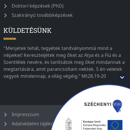
Doktori képzések (PhD)
Szakirányú továbbképzések
KÜLDETÉSÜNK
"Menjetek tehát, tegyétek tanítványommá mind a
népeket! Kereszteljétek meg őket az Atya és a Fiú és a
Szentlélek nevére, és tanítsátok meg őket mindannak a
megtartására, amit parancsoltam nektek. S én veletek
vagyok mindennap, a világ végéig.” Mt28,19-20
Impresszum
Adatvédelmi tájékoztató