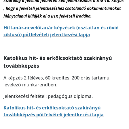
kizárólag a felvi.hu felületen kell jelentkezniük a BTK-ra. Kérjük
, hogy a felvételi jelentkezéshez csatolandó dokumentumokat
.
hiánytalanul küldjék el a BTK felvételi irodába
Hittanár-nevelőtanár képzések (osztatlan és rövid
ciklusú) pótfelvételi jelentkezési lapja
Katolikus hit- és erkölcsoktató szakirányú
továbbképzés
A képzés 2 féléves, 60 kredites, 200 órás tartamú,
levelező munkarendben.
Jelentkezési feltétel: pedagógus diploma.
Katolikus hit- és erkölcsoktató szakirányú
továbbképzés pótfelvételi jelentkezési lapja