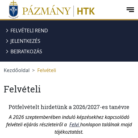
jumplink.menu
jumplink.content
op
me
FELVÉTELI REND
JELENTKEZÉS
BEIRATKOZÁS
Kezdőoldal
Felvételi
Felvételi
Pótfelvételt hirdetünk a 2026/2027-es tanévre
A 2026 szeptemberében induló képzésekhez kapcsolódó
felvételi eljárás részleteiről a
Felvi
honlapon találnak majd
tájékoztatást.