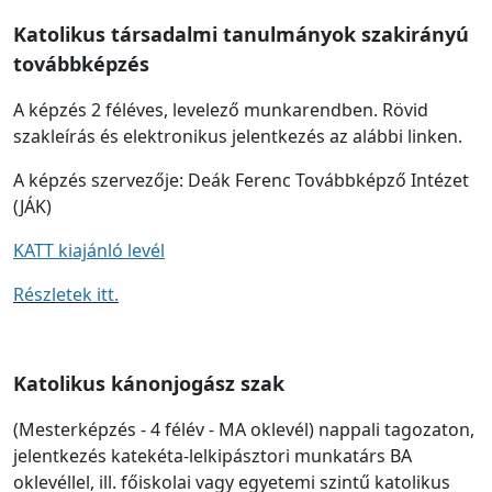
Katolikus társadalmi tanulmányok szakirányú
továbbképzés
A képzés 2 féléves, levelező munkarendben. Rövid
szakleírás és elektronikus jelentkezés az alábbi linken.
A képzés szervezője: Deák Ferenc Továbbképző Intézet
(JÁK)
KATT kiajánló levél
Részletek itt.
Katolikus kánonjogász szak
(Mesterképzés - 4 félév - MA oklevél) nappali tagozaton,
jelentkezés katekéta-lelkipásztori munkatárs BA
oklevéllel, ill. főiskolai vagy egyetemi szintű katolikus