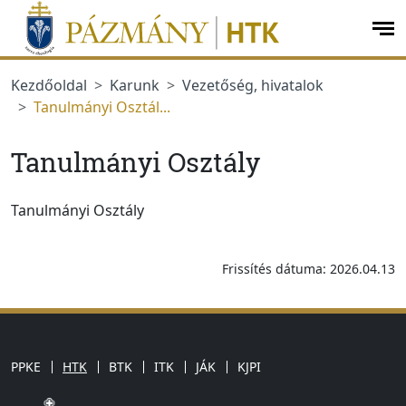
jumplink.menu
jumplink.content
op
me
Kezdőoldal
Karunk
Vezetőség, hivatalok
Tanulmányi Osztál...
Tanulmányi Osztály
Tanulmányi Osztály
Frissítés dátuma: 2026.04.13
PPKE
HTK
BTK
ITK
JÁK
KJPI