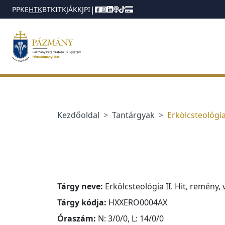
jumplink.menu
jumplink.content
|
PPKE
HTK
BTK
ITK
JÁK
KJPI
Kezdőoldal
Tantárgyak
Erkölcsteológia 
Tárgy neve:
Erkölcsteológia II. Hit, remény,
Tárgy kódja:
HXXERO0004AX
Óraszám:
N: 3/0/0, L: 14/0/0