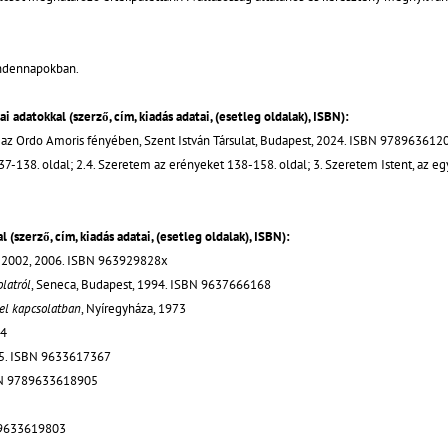
mindennapokban.
 adatokkal (szerző, cím, kiadás adatai, (esetleg oldalak), ISBN):
ja az Ordo Amoris fényében, Szent István Társulat, Budapest, 2024. ISBN 97896361
137-138. oldal; 2.4. Szeretem az erényeket 138-158. oldal; 3. Szeretem Istent, az e
 (szerző, cím, kiadás adatai, (esetleg oldalak), ISBN):
, 2002, 2006. ISBN 963929828x
latról
, Seneca, Budapest, 1994. ISBN 9637666168
el kapcsolatban
, Nyíregyháza, 1973
74
005. ISBN 9633617367
SBN 9789633618905
789633619803