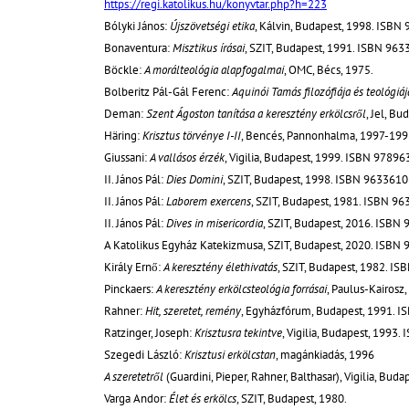
https://regi.katolikus.hu/konyvtar.php?h=223
Bólyki János:
Újszövetségi etika
, Kálvin, Budapest, 1998. ISB
Bonaventura:
Misztikus írásai
, SZIT, Budapest, 1991. ISBN 96
Böckle:
A morálteológia alapfogalmai
, OMC, Bécs, 1975.
Bolberitz Pál-Gál Ferenc:
Aquinói Tamás filozófiája és teológiáj
Deman:
Szent Ágoston tanítása a keresztény erkölcsről
, Jel, B
Häring:
Krisztus törvénye I-II
, Bencés, Pannonhalma, 1997-19
Giussani:
A vallásos érzék
, Vigilia, Budapest, 1999. ISBN 978
II. János Pál:
Dies Domini
, SZIT, Budapest, 1998. ISBN 963361
II. János Pál:
Laborem exercens
, SZIT, Budapest, 1981. ISBN 
II. János Pál:
Dives in misericordia
, SZIT, Budapest, 2016. ISB
A Katolikus Egyház Katekizmusa, SZIT, Budapest, 2020. ISB
Király Ernő:
A keresztény élethivatás
, SZIT, Budapest, 1982. I
Pinckaers:
A keresztény erkölcsteológia forrásai
, Paulus-Kairos
Rahner:
Hit, szeretet, remény
, Egyházfórum, Budapest, 1991. 
Ratzinger, Joseph:
Krisztusra tekintve
, Vigilia, Budapest, 1993
Szegedi László:
Krisztusi erkölcstan
, magánkiadás, 1996
A szeretetről
(Guardini, Pieper, Rahner, Balthasar), Vigilia, B
Varga Andor:
Élet és erkölcs
, SZIT, Budapest, 1980.