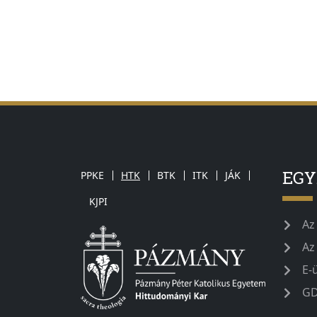
EG
PPKE
HTK
BTK
ITK
JÁK
KJPI
Az
Az
E-
GD