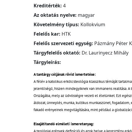
Kreditérték:
4
Az oktatás nyelve:
magyar
Követelmény típus:
Kollokvium
Felelős kar:
HTK
Felelős szervezeti egység:
Pázmány Péter K
Tárgyfelelős oktató:
Dr. Laurinyecz Mihály
Tárgyleírás:
A tantárgy céljának rövid ismertetése:
A félév a katolikus erkölcsteológia klasszikus témáját tartalm
jelentőségű, hiszen mindegyiknek van immanens realitása. A tr
Országába, mely az üdvösségre vezeti el életünket. Ezt egészí
áldozat, ünneplés, munka, kultikus munkaszünet, fogadalom, e
fakadó erényeinek megvilágítására, mint például a globalizáci
Elsajátítandó elméleti ismeretanyag:
A teológiai erények definíciói és azok helye a keresztény er