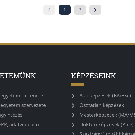
1
2
YETEMÜNK
KÉPZÉSEINK
 egyetem története
Alapképzések (BA/BSc)
 egyetem szervezete
Osztatlan képzések
ügyintézés
Mesterképzések (MA/M
PR, adatvédelem
Doktori képzések (PhD)
Szakirányú továbbképz