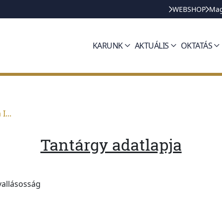
WEBSHOP
Mag
KARUNK
AKTUÁLIS
OKTATÁS
I...
Tantárgy adatlapja
 vallásosság