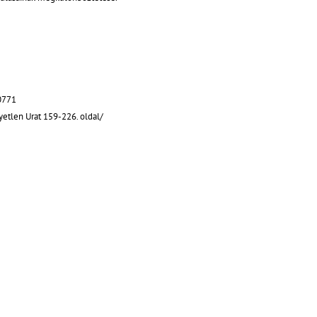
20771
gyetlen Urat 159-226. oldal/