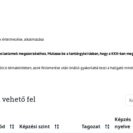
k értelmezése, alkalmazása
enciaelemek megszerzéséhez. Mutassa be a tantárgyleírásban, hogy a KKK-ban m
kölcsi témakörökben, azok felismerése után önálló gyakorlattá teszi a hallgató min
 vehető fel
Képzés
ód
Képzési szint
Tagozat
nyelve