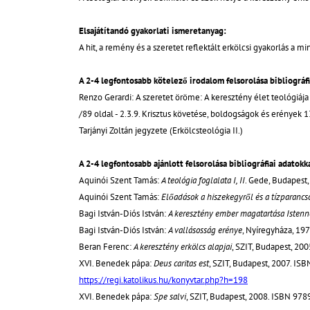
Elsajátítandó gyakorlati ismeretanyag:
A hit, a remény és a szeretet reflektált erkölcsi gyakorlás a 
A 2-4 legfontosabb kötelező irodalom felsorolása bibliográfiai
Renzo Gerardi: A szeretet öröme: A keresztény élet teológiá
/89 oldal - 2.3.9. Krisztus követése, boldogságok és erények 
Tarjányi Zoltán jegyzete (Erkölcsteológia II.)
A 2-4 legfontosabb ajánlott felsorolása bibliográfiai adatokkal
Aquinói Szent Tamás:
A teológia foglalata I, II
. Gede, Budapest
Aquinói Szent Tamás:
Előadások a hiszekegyről és a tízparancso
Bagi István-Diós István:
A keresztény ember magatartása Istenn
Bagi István-Diós István:
A vallásosság erénye
, Nyíregyháza, 19
Beran Ferenc:
A keresztény erkölcs alapjai
, SZIT, Budapest, 2
XVI. Benedek pápa:
Deus caritas est
, SZIT, Budapest, 2007. I
https://regi.katolikus.hu/konyvtar.php?h=198
XVI. Benedek pápa:
Spe salvi
, SZIT, Budapest, 2008. ISBN 9