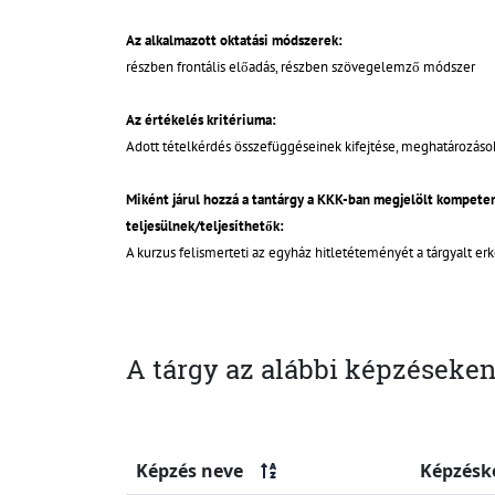
Az alkalmazott oktatási módszerek:
részben frontális előadás, részben szövegelemző módszer
Az értékelés kritériuma:
Adott tételkérdés összefüggéseinek kifejtése, meghatározáso
Miként járul hozzá a tantárgy a KKK-ban megjelölt kompet
teljesülnek/teljesíthetők:
A kurzus felismerteti az egyház hitletéteményét a tárgyalt er
A tárgy az alábbi képzéseken
Képzés neve
Képzésk