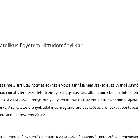
atolikus Egyetem Hittudományi Kar
azza, mely arra utal, hogy az egyház erkölcsi tanítása nem szakad el az Evangéliumt
adicionális természetfeletti erények megvalósulása által lépünk be már földi életü
ti ki a vallásosság erénye, mely egyben formát is ad az ember transzcendenciájának.
skü. A sarkalatos erények általános megismerése ezekből az erényekből bontakozik 
óra adott keresztény válasz.
kölcsöt meghatározó értékpalettán. A vallásosság általános és keresztény megnyilv