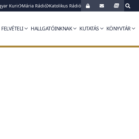
yar Kurir
Mária Rádió
Katolikus Rádió
FELVÉTELI
HALLGATÓINKNAK
KUTATÁS
KÖNYVTÁR