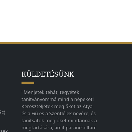
KÜLDETÉSÜNK
"Menjetek tehát, tegyétek
tanítványommá mind a népeket!
Kereszteljétek meg őket az Atya
Sc)
és a Fiú és a Szentlélek nevére, és
tanítsátok meg őket mindannak a
megtartására, amit parancsoltam
ések