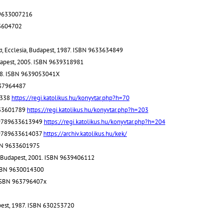
N 9633007216
33604702
a
, Ecclesia, Budapest, 1987. ISBN 9633634849
udapest, 2005. ISBN 9639318981
98. ISBN 9639053041X
9637964487
0338
https://regi.katolikus.hu/konyvtar.php?h=70
9633601789
https://regi.katolikus.hu/konyvtar.php?h=203
N 9789633613949
https://regi.katolikus.hu/konyvtar.php?h=204
N 9789633614037
https://archiv.katolikus.hu/kek/
SBN 9633601975
z, Budapest, 2001. ISBN 9639406112
ISBN 9630014300
. ISBN 963796407x
udapest, 1987. ISBN 630253720