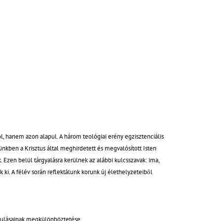
ól, hanem azon alapul. A három teológiai erény egzisztenciális
nkben a Krisztus által meghirdetett és megvalósított Isten
 Ezen belül tárgyalásra kerülnek az alábbi kulcsszavak: ima,
ki. A félév során reflektálunk korunk új élethelyzeteiből
ánulásainak megkülönböztetése.