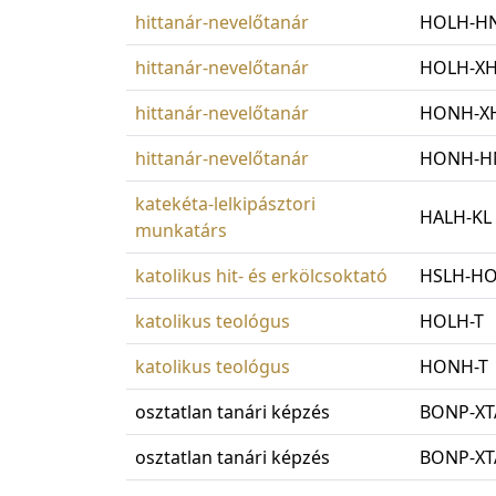
hittanár-nevelőtanár
HOLH-H
hittanár-nevelőtanár
HOLH-X
hittanár-nevelőtanár
HONH-X
hittanár-nevelőtanár
HONH-H
katekéta-lelkipásztori
HALH-KL
munkatárs
katolikus hit- és erkölcsoktató
HSLH-H
katolikus teológus
HOLH-T
katolikus teológus
HONH-T
osztatlan tanári képzés
BONP-X
osztatlan tanári képzés
BONP-XT