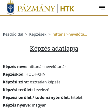
jumplink.menu
jumplink.content
op
me
Kezdőoldal
Képzések
hittanár-nevelőta...
Képzés adatlapja
Képzés neve:
hittanár-nevelőtanár
Képzéskód:
HOLH-XHN
Képzési szint:
osztatlan képzés
Képzési terület:
Levelező
Képzési terület / tudományterület:
hitéleti
Képzés nyelve:
magyar