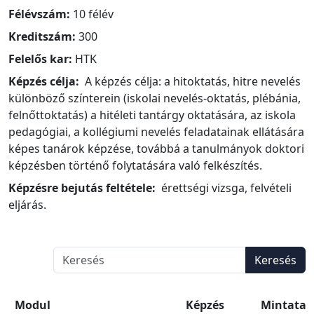
Félévszám:
10 félév
Kreditszám:
300
Felelős kar:
HTK
Képzés célja:
A képzés célja: a hitoktatás, hitre nevelés
különböző színterein (iskolai nevelés-oktatás, plébánia,
felnőttoktatás) a hitéleti tantárgy oktatására, az iskola
pedagógiai, a kollégiumi nevelés feladatainak ellátására
képes tanárok képzése, továbbá a tanulmányok doktori
képzésben történő folytatására való felkészítés.
Képzésre bejutás feltétele:
érettségi vizsga, felvételi
eljárás.
Keresés
Modul
Képzés
Mintatan