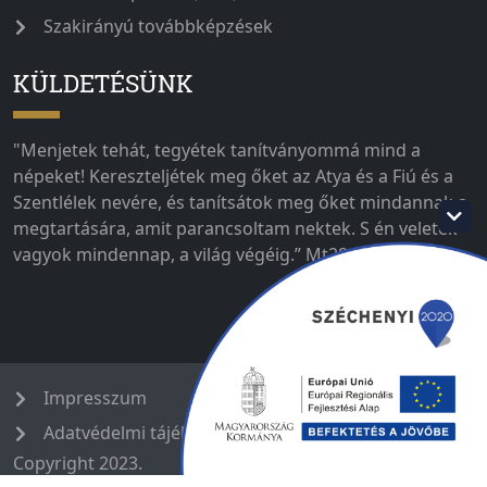
Szakirányú továbbképzések
KÜLDETÉSÜNK
"Menjetek tehát, tegyétek tanítványommá mind a
népeket! Kereszteljétek meg őket az Atya és a Fiú és a
Szentlélek nevére, és tanítsátok meg őket mindannak a
megtartására, amit parancsoltam nektek. S én veletek
vagyok mindennap, a világ végéig.” Mt28,19-20
Impresszum
Adatvédelmi tájékoztató
Copyright 2023.