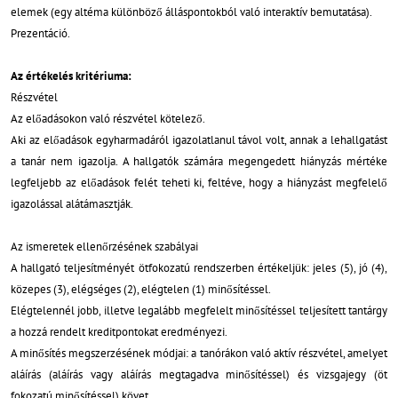
elemek (egy altéma különböző álláspontokból való interaktív bemutatása).
Prezentáció.
Az értékelés kritériuma:
Részvétel
Az előadásokon való részvétel kötelező.
Aki az előadások egyharmadáról igazolatlanul távol volt, annak a lehallgatást
a tanár nem igazolja. A hallgatók számára megengedett hiányzás mértéke
legfeljebb az előadások felét teheti ki, feltéve, hogy a hiányzást megfelelő
igazolással alátámasztják.
Az ismeretek ellenőrzésének szabályai
A hallgató teljesítményét ötfokozatú rendszerben értékeljük: jeles (5), jó (4),
közepes (3), elégséges (2), elégtelen (1) minősítéssel.
Elégtelennél jobb, illetve legalább megfelelt minősítéssel teljesített tantárgy
a hozzá rendelt kreditpontokat eredményezi.
A minősítés megszerzésének módjai: a tanórákon való aktív részvétel, amelyet
aláírás (aláírás vagy aláírás megtagadva minősítéssel) és vizsgajegy (öt
fokozatú minősítéssel) követ.