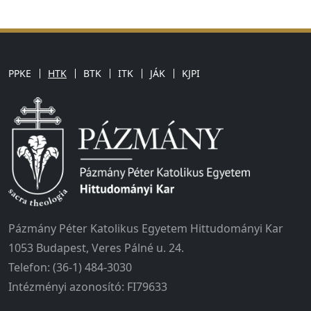
PPKE
HTK
BTK
ITK
JÁK
KJPI
Pázmány Péter Katolikus Egyetem Hittudományi Kar
1053 Budapest, Veres Pálné u. 24.
Telefon: (36-1) 484-3030
Intézményi azonosító: FI79633