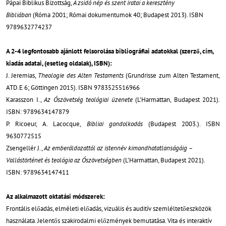
Pápai Biblikus Bizottság,
A zsidó nép és szent iratai a keresztény
Bibliában
(Róma 2001; Római dokumentumok 40; Budapest 2013). ISBN
9789632774237
A 2-4 legfontosabb ajánlott felsorolása bibliográfiai adatokkal (szerző, cím,
kiadás adatai, (esetleg oldalak), ISBN):
J. Jeremias,
Theologie des Alten Testaments
(Grundrisse zum Alten Testament,
ATD.E 6; Göttingen 2015). ISBN 9783525516966
Karasszon I.,
Az Ószövetség teológiai
üzenete
(L’Harmattan, Budapest 2021).
ISBN: 9789634147879
P. Ricoeur, A. Lacocque,
Bibliai gondolkodás
(Budapest 2003.). ISBN
9630772515
Zsengellér J.,
Az emberáldozattól az istennév kimondhatatlanságáig –
Vallástörténet és teológia az Ószövetségben
(L’Harmattan, Budapest 2021).
ISBN: 9789634147411
Az alkalmazott oktatási módszerek:
Frontális előadás, elméleti előadás, vizuális és auditív szemléltetőeszközök
használata. Jelentős szakirodalmi előzmények bemutatása. Vita és interaktív