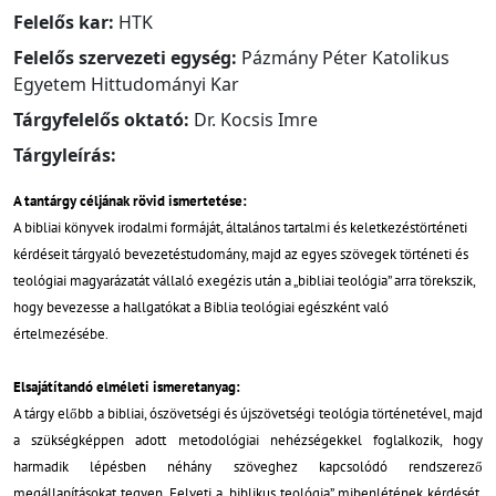
Felelős kar:
HTK
Felelős szervezeti egység:
Pázmány Péter Katolikus
Egyetem Hittudományi Kar
Tárgyfelelős oktató:
Dr. Kocsis Imre
Tárgyleírás:
A tantárgy céljának rövid ismertetése:
A bibliai könyvek irodalmi formáját, általános tartalmi és keletkezéstörténeti
kérdéseit tárgyaló bevezetéstudomány, majd az egyes szövegek történeti és
teológiai magyarázatát vállaló exegézis után a „bibliai teológia” arra törekszik,
hogy bevezesse a hallgatókat a Biblia teológiai egészként való
értelmezésébe.
Elsajátítandó elméleti ismeretanyag:
A tárgy előbb a bibliai, ószövetségi és újszövetségi teológia történetével, majd
a szükségképpen adott metodológiai nehézségekkel foglalkozik, hogy
harmadik lépésben néhány szöveghez kapcsolódó rendszerező
megállapításokat tegyen. Felveti a „biblikus teológia” mibenlétének kérdését,