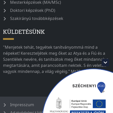
Mesterképzések (MA/MSc)
Doktori képzések (PhD)
Szakirányú továbbképzések
KÜLDETÉSÜNK
"Menjetek tehát, tegyétek tanítványommá mind a
népeket! Kereszteljétek meg őket az Atya és a Fiú és a
Szentlélek nevére, és tanítsátok meg őket mindannak a
megtartására, amit parancsoltam nektek. S én veletek
vagyok mindennap, a világ végéig.” Mt28,19-20
Impresszum
Adatvédelmi tájékoztató