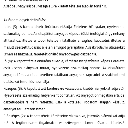
A szóbeli vagy írásbeli vizsga előre kiadott tételsor alapján történik.
Az érdemjegyek definiálása
Jeles (5): A kapott tételt önállóan előadja. Felelete hiánytalan, nyelvezete
szakmailag pontos. Az elsajátított anyagot képes a többi teológiai tárgy néhány
állításához, illetve a többi tételben található anyaghoz kapcsolni, illetve a
másutt szerzett tudással a jelen anyagot gyarapítani. A szakirodalmi utalásokat
ismeri és használja, feleletét önálló anyaggyűjtés gazdagítja.
Jó (4): A kapott tételt önállóan előadja, kérdésre kiegészítésre képes. Felelete
csak kisebb hiányokat mutat, nyelvezete szakmailag pontos. Az elsajátított
anyagot képes a többi tételben található anyaghoz kapcsolni. A szakirodalmi
utalásokat ismeri és használja.
Közepes (3): A kapott tételt kérdésekre válaszolva, kisebb hiányokkal adja elő.
Nyelvezete szakmailag helyenként pontatlan. Az anyagot önmagában érti, de
összefüggéseire nem reflektál. Csak a kötelező irodalom alapján készült,
amelyet felületesen ismer.
Elégséges (2): A kapott tételt kérdésekre válaszolva, jelentős hiányokkal adja
elő. A legfontosabb fogalmakat és szövegeket ismeri. Csak a kötelező