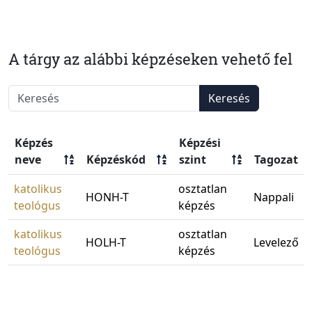
A tárgy az alábbi képzéseken vehető fel
Keresés
Képzés
Képzési
neve
Képzéskód
szint
Tagozat
katolikus
osztatlan
HONH-T
Nappali
teológus
képzés
katolikus
osztatlan
HOLH-T
Levelező
teológus
képzés