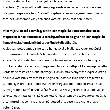
irodalom alapján készült, amelyet felületesen ismer.
Elégtelen (1): A kapott tételt nem, vagy kérdésekre válaszolva is csak igen
hiányosan képes kifejteni. Alapvető fogalmakat és szövegeket nem ismer. A
tételhez kapcsolódó vagy általános kötelező irodalmat nem ismeri.
Miként járul hozzá a tantárgy a KKK-ban megjelölt kompetenciaelemek
megszerzéséhez. Mutassa be a tantárgyleírásban, hogy a KKK-ban megjelölt
kompetenciaelemek miként teljesülnek/teljesíthetők:
A biblikus teológia megismerteti a hallgatóval a bibliai szövegek teológiai
értelmezésének alapelveit és bevezeti ezek gyakorlatába, ahogy az az
egyházi tanítóhivatal fontosabb megnyilatkozásaiban és számos teológus
munkásságában a mai napig megjelenik. Növeli a hallgatók képességét önálló
kérdésfelvetésre és a bibliai szövegek alapján ma érvényes teológiai válaszok
önálló alkotására. Arra törekszik, hogy a hallgatóban kialakítsa és fejlessze a
tudományos teológiai problémaérzékenység attitűdjét, különösen a bibliai
szövegek többirányú használatára és a bibliai szövegekkel kapcsolatos vitákra
tekintettel. A hallgatónak képessé kell válnia arra, hogy a szövegtörténet és az
értelmezési hagyomány alapján párbeszédre képesen képviselje önálló
véleményét.