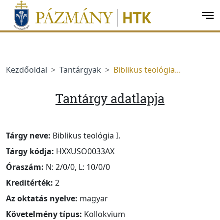
jumplink.menu
jumplink.content
op
me
Kezdőoldal
Tantárgyak
Biblikus teológia...
Tantárgy adatlapja
Tárgy neve:
Biblikus teológia I.
Tárgy kódja:
HXXUSO0033AX
Óraszám:
N: 2/0/0, L: 10/0/0
Kreditérték:
2
Az oktatás nyelve:
magyar
Követelmény típus:
Kollokvium