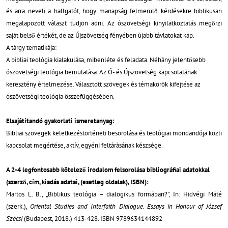
és arra neveli a hallgatót, hogy manapság felmerülő kérdésekre biblikusan
megalapozott választ tudjon adni. Az ószövetségi kinyilatkoztatás megőrzi
saját belső értékét, de az Újszövetség fényében újabb távlatokat kap.
A tárgy tematikája:
A bibliai teológia kialakulása, mibenléte és feladata. Néhány jelentősebb
ószövetségi teológia bemutatása. Az Ó- és Újszövetség kapcsolatának
keresztény értelmezése. Választott szövegek és témakörök kifejtése az
ószövetségi teológia összefüggésében.
Elsajátítandó gyakorlati ismeretanyag:
Bibliai szövegek keletkezéstörténeti besorolása és teológiai mondandója közti
kapcsolat megértése, aktív, egyéni feltárásának készsége.
A 2-4 legfontosabb kötelező irodalom felsorolása bibliográfiai adatokkal
(szerző, cím, kiadás adatai, (esetleg oldalak), ISBN):
Martos L. B., „Biblikus teológia – dialogikus formában?”, In: Hidvégi Máté
(szerk.),
Oriental Studies and Interfaith Dialogue. Essays in Honour of József
Szécsi
(Budapest, 2018.) 413-428. ISBN 9789634144892