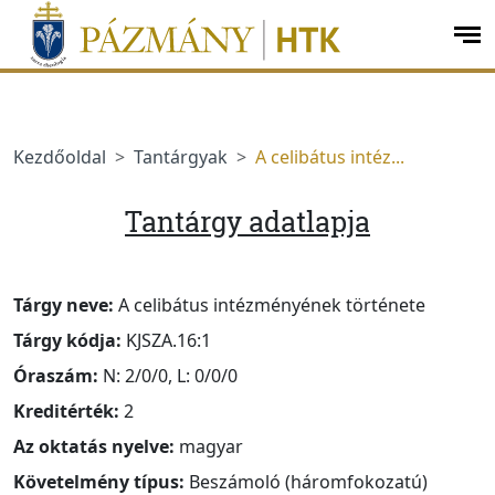
jumplink.menu
jumplink.content
op
me
Kezdőoldal
Tantárgyak
A celibátus intéz...
Tantárgy adatlapja
Tárgy neve:
A celibátus intézményének története
Tárgy kódja:
KJSZA.16:1
Óraszám:
N: 2/0/0, L: 0/0/0
Kreditérték:
2
Az oktatás nyelve:
magyar
Követelmény típus:
Beszámoló (háromfokozatú)