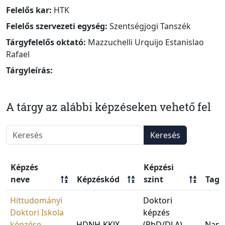
Felelős kar:
HTK
Felelős szervezeti egység:
Szentségjogi Tanszék
Tárgyfelelős oktató:
Mazzuchelli Urquijo Estanislao
Rafael
Tárgyleírás:
A tárgy az alábbi képzéseken vehető fel
Keresés
Képzés
Képzési
neve
Képzéskód
szint
Tago
Hittudományi
Doktori
Doktori Iskola
képzés
képzése
HDNH-KKJX
(PhD/DLA)
Napp