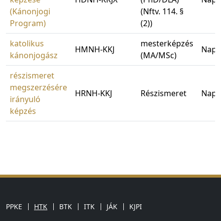
(Kánonjogi
(Nftv. 114. §
Program)
(2))
katolikus
mesterképzés
HMNH-KKJ
Napp
kánonjogász
(MA/MSc)
részismeret
megszerzésére
HRNH-KKJ
Részismeret
Napp
irányuló
képzés
PPKE
HTK
BTK
ITK
JÁK
KJPI